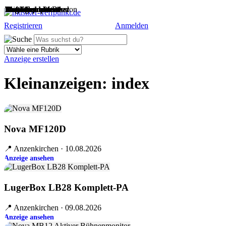
Stage-Equipment
Stage-Equipment
Stage-Equipment
Band sucht Musiker
Band sucht Musiker
Musiker sucht Band
Auftritte
Blasinstrumente
Blasinstrumente
Auftritte
Sonstiges
Tasteninstrumente
Auftritte
Musiker sucht Band
Tasteninstrumente
Auftritte
Sonstiges
Stage-Equipment
Drums und Percussion
Saiteninstrumente
Band sucht Musiker
Tasteninstrumente
Band sucht Musiker
Stage-Equipment
Registrieren
Anmelden
Anzeige erstellen
Kleinanzeigen: index
Nova MF120D
📍 Anzenkirchen · 10.08.2026
Anzeige ansehen
LugerBox LB28 Komplett-PA
📍 Anzenkirchen · 09.08.2026
Anzeige ansehen