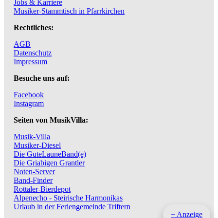
Jobs & Karriere
Musiker-Stammtisch in Pfarrkirchen
Rechtliches:
AGB
Datenschutz
Impressum
Besuche uns auf:
Facebook
Instagram
Seiten von MusikVilla:
Musik-Villa
Musiker-Diesel
Die GuteLauneBand(e)
Die Griabigen Grantler
Noten-Server
Band-Finder
Rottaler-Bierdepot
Alpenecho - Steirische Harmonikas
Urlaub in der Feriengemeinde Triftern
+ Anzeige