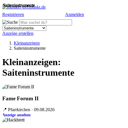
Saiteninstrumente
Saiteninstrumente
Saiteninstrumente
Saiteninstrumente
Saiteninstrumente
Saiteninstrumente
Saiteninstrumente
Saiteninstrumente
Saiteninstrumente
Saiteninstrumente
Saiteninstrumente
Saiteninstrumente
Saiteninstrumente
Saiteninstrumente
Saiteninstrumente
Saiteninstrumente
Saiteninstrumente
Saiteninstrumente
Saiteninstrumente
Saiteninstrumente
Saiteninstrumente
Saiteninstrumente
Saiteninstrumente
Saiteninstrumente
Registrieren
Anmelden
Anzeige erstellen
Kleinanzeigen
Saiteninstrumente
Kleinanzeigen:
Saiteninstrumente
Fame Forum II
📍 Pfarrkirchen · 09.08.2026
Anzeige ansehen