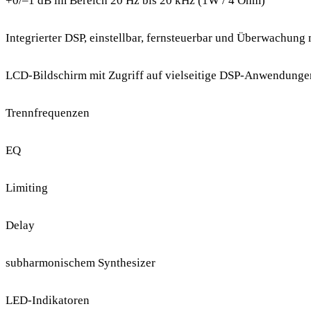
+0/–1 dB im Bereich 20 Hz bis 20 kHz (1W / 4 Ohm)
Integrierter DSP, einstellbar, fernsteuerbar und Überwachun
LCD-Bildschirm mit Zugriff auf vielseitige DSP-Anwendunge
Trennfrequenzen
EQ
Limiting
Delay
subharmonischem Synthesizer
LED-Indikatoren