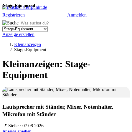
Stage-Equipment
Stage-Equipment
Stage-Equipment
Stage-Equipment
Stage-Equipment
Stage-Equipment
Stage-Equipment
Stage-Equipment
Stage-Equipment
Stage-Equipment
Stage-Equipment
Registrieren
Anmelden
Anzeige erstellen
Kleinanzeigen
Stage-Equipment
Kleinanzeigen: Stage-
Equipment
Lautsprecher mit Ständer, Mixer, Notenhalter,
Mikrofon mit Ständer
📍 Stelle · 07.08.2026
Anzeige ansehen