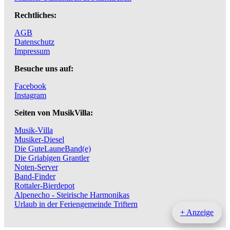
Rechtliches:
AGB
Datenschutz
Impressum
Besuche uns auf:
Facebook
Instagram
Seiten von MusikVilla:
Musik-Villa
Musiker-Diesel
Die GuteLauneBand(e)
Die Griabigen Grantler
Noten-Server
Band-Finder
Rottaler-Bierdepot
Alpenecho - Steirische Harmonikas
Urlaub in der Feriengemeinde Triftern
+ Anzeige